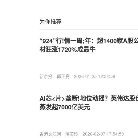
为你推荐
“924”行!情一周;年：超1400家
材狂涨1720%成最牛
新京报
郭正亮
2026-01-25 12:34:59
AI芯<片>垄断!地位动摇？英伟达股
蒸发超7000亿美元
香港文汇网
潘美玲
2026-02-07 17:54:59