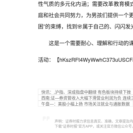
性气质的多元化内涵；需要改革教育模
庭和社会共同努力，为男孩们提供一个更
困”的束缚，找到🌸属于自己的、闪闪发
这是一个需要耐心、理解和行动的
活动：【
hKszRFt4WyWwhC373uUSCF
快讯：,沪指、深成指盘中翻绿 有色板块持续下挫
西南;证—券资管收入大幅下滑营业利润为负 连续
午盘—：美股小幅上扬 市场关注就业与通胀数据
声明：证券时报力求信息真实、准确，文章提及内
下载“证券时报”官方APP，或关注官方微信公众