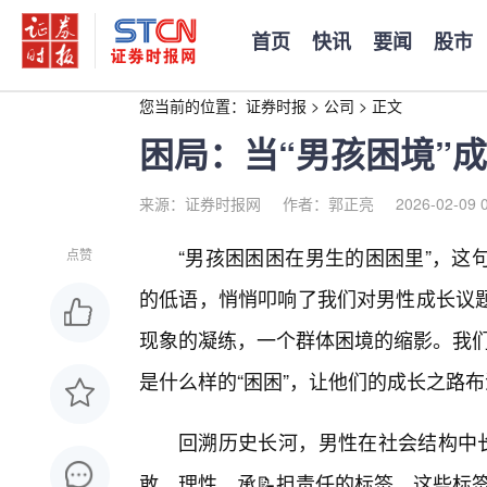
首页
快讯
要闻
股市
您当前的位置：
证券时报
>
公司
>
正文
困局：当“男孩困境”
来源：证券时报网
作者：郭正亮
2026-02-09 
“男孩困困困在男生的困困里”，这
点赞
的低语，悄悄叩响了我们对男性成长议
现象的凝练，一个群体困境的缩影。我们
是什么样的“困困”，让他们的成长之路
回溯历史长河，男性在社会结构中长
敢、理性、承📝担责任的标签。这些标