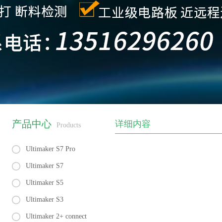
产品中心
详细内容
Products
Ultimaker S7 Pro
Ultimaker S7
Ultimaker S5
Ultimaker S3
Ultimaker 2+ connect